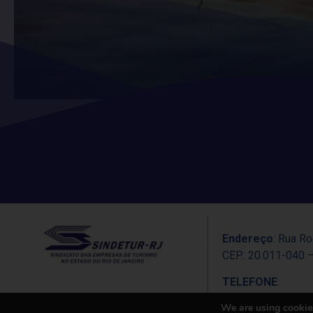
Endereço
: Rua Ro
CEP.: 20.011-040 –
TELEFONE
:
+55 (21) 2232-02
We are using cookies