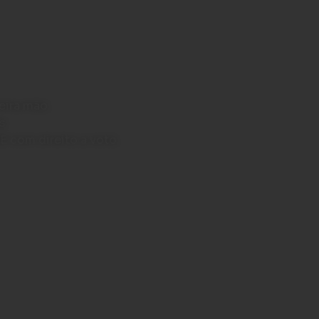
eira mão.
s
E com direito a voto.