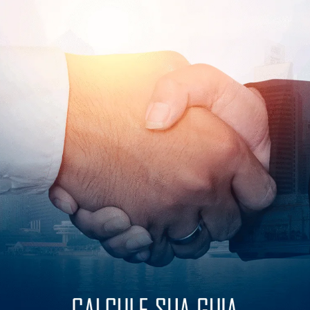
Como se associar
Documentos Neces
A.
Ficha de Atualização Cadast
B. Cópia do Contrato Social e a
C. Cópia do Registro no Minist
D. Cópia do CNPJ – Cadastro N
O cadastro de informações 
custo de R$ 50,00 por nome 
Sobre a Ficha de In
Enviar a Ficha de Atualização
equipe do SAA – Serviço de a
Posteriormente, entregar a do
pelo serviço dos Correios atra