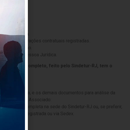
sários
ral preenchida.
s últimas alterações contratuais registradas.
ério do Turismo.
acional de Pessoa Jurídica.
comerciais completo, feito pelo Sindetur-RJ,
tem o
pesquisado..
scrição
 Cadastral acima, e os demais documentos para análise da
tendimento ao Associado:
sindetur@sindetur-rj.com.br.
cumentação completa na sede do Sindetur-RJ ou, se preferir,
vés de carta registrada ou via Sedex.