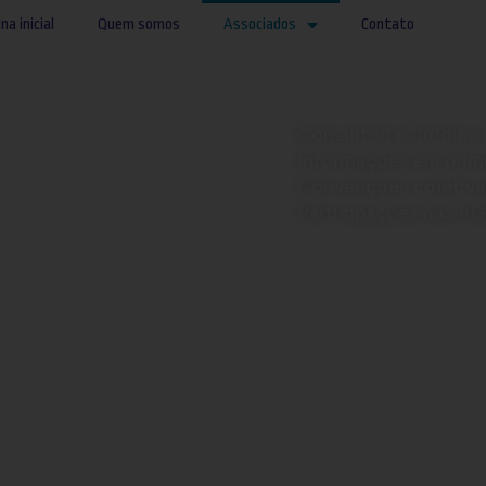
na inicial
Quem somos
Associados
Contato
Consultoria Jurídica.
Informações em prim
Convenções coletiva
Participações nas AG